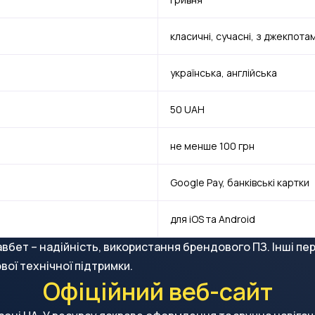
класичні, сучасні, з джекпота
українська, англійська
50 UAH
не менше 100 грн
Google Pay, банківські картки
для iOS та Android
авбет – надійність, використання брендового ПЗ. Інші п
вої технічної підтримки.
Офіційний веб-сайт