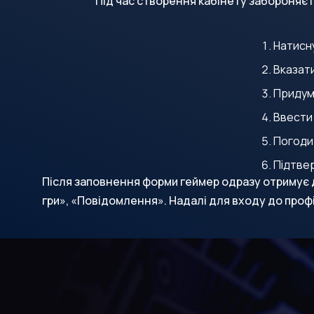
Під час створення кабінету забороняєт
Натисну
Вказат
Придум
Ввести
Погоди
Підтве
Після заповнення форми геймер одразу отримує д
гри», «Повідомлення». Надалі для входу до проф