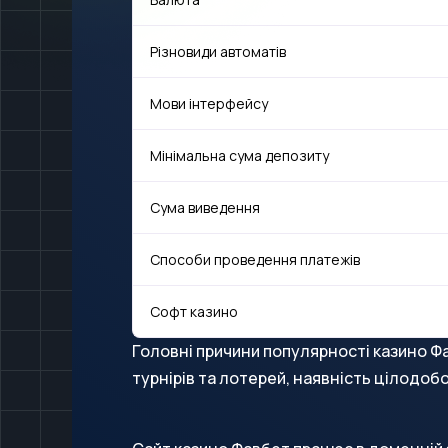
Різновиди автоматів
Мови інтерфейсу
Мінімальна сума депозиту
Сума виведення
Способи проведення платежів
Софт казино
Головні причини популярності казино Ф
турнірів та лотерей, наявність цілодобо