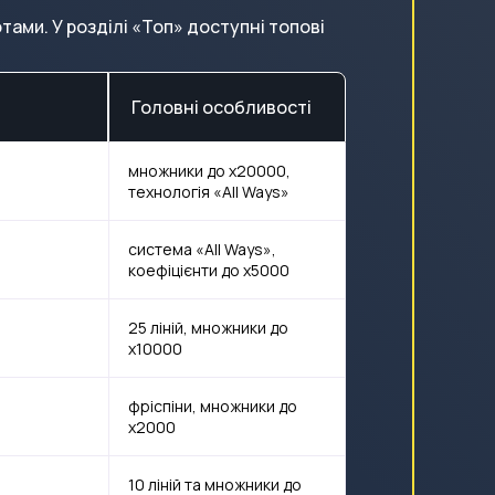
тами. У розділі «Топ» доступні топові
Головні особливості
множники до x20000,
технологія «All Ways»
система «All Ways»,
коефіцієнти до x5000
25 ліній, множники до
x10000
фріспіни, множники до
x2000
10 ліній та множники до