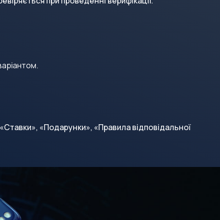
евіряється при проведенні верифікації.
варіантом.
 «Ставки», «Подарунки», «Правила відповідальної