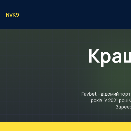
NVK9
Кращ
Favbet – відомий пор
років. У 2021 році
Зареєс